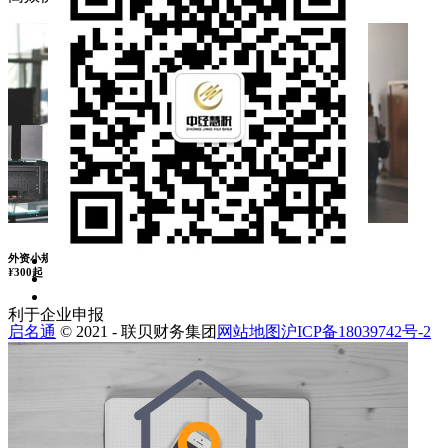
外资小规模记账
¥
300起
利于企业申报
启名通
© 2021 - 联贝财务集团
网站地图
沪ICP备18039742号-2