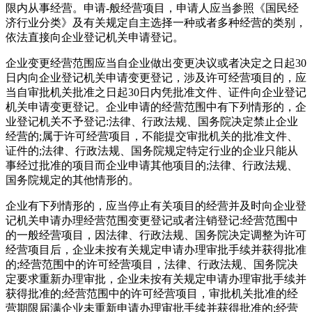
限内从事经营。申请-般经营项目，申请人应当参照《国民经
济行业分类》及有关规定自主选择一种或者多种经营的类别，
依法直接向企业登记机关申请登记。
企业变更经营范围应当自企业做出变更决议或者决定之日起30
日内向企业登记机关申请变更登记，涉及许可经营项目的，应
当自审批机关批准之日起30日内凭批准文件、证件向企业登记
机关申请变更登记。企业申请的经营范围中有下列情形的，企
业登记机关不予登记:法律、行政法规、国务院决定禁止企业
经营的;属于许可经营项目，不能提交审批机关的批准文件、
证件的;法律、行政法规、国务院规定特定行业的企业只能从
事经过批准的项目而企业申请其他项目的;法律、行政法规、
国务院规定的其他情形的。
企业有下列情形的，应当停止有关项目的经营并及时向企业登
记机关申请办理经营范围变更登记或者注销登记:经营范围中
的一般经营项目，因法律、行政法规、国务院决定调整为许可
经营项目后，企业未按有关规定申请办理审批手续并获得批准
的;经营范围中的许可经营项目，法律、行政法规、国务院决
定要求重新办理审批，企业未按有关规定申请办理审批手续并
获得批准的;经营范围中的许可经营项目，审批机关批准的经
营期限届满企业未重新申请办理审批手续并获得批准的;经营