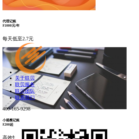
代理记账
¥
1000元/年
每天低至2.7元
关于联贝
联贝服务
联贝团队
联系我们
400-165-9298
小规模记账
¥
200起
高效快捷,费用公开