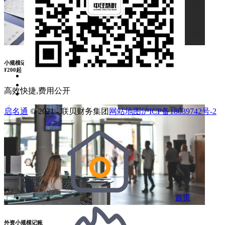
小规模记账
¥
200起
高效快捷,费用公开
启名通
© 2021 - 联贝财务集团
网站地图
沪ICP备18039742号-2
首页
外资小规模记账