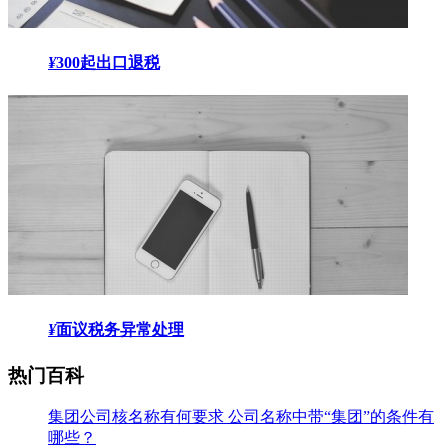
¥
300起
出口退税
¥
面议
税务异常处理
热门百科
集团公司核名称有何要求 公司名称中带“集团”的条件有
哪些？