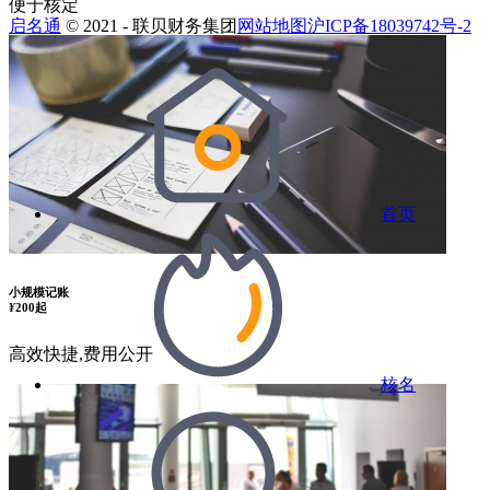
便于核定
启名通
© 2021 - 联贝财务集团
网站地图
沪ICP备18039742号-2
首页
小规模记账
¥
200起
高效快捷,费用公开
核名