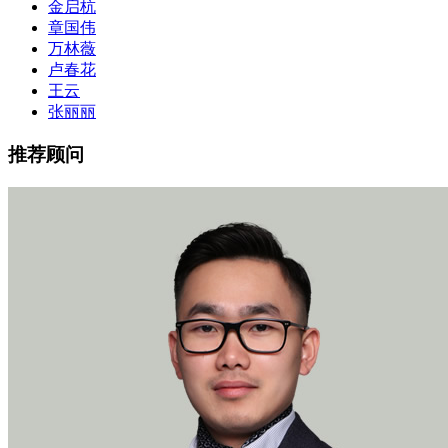
金启杭
章国伟
万林薇
卢春花
王云
张丽丽
推荐顾问