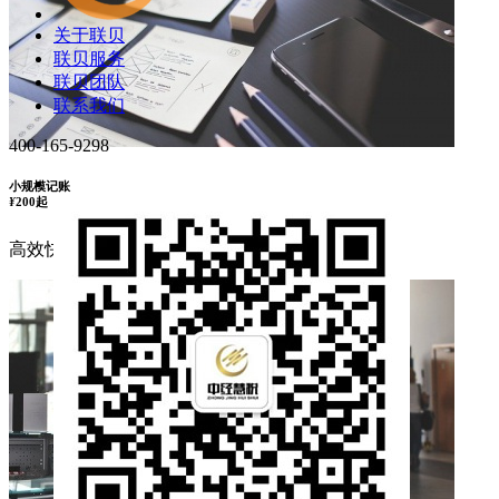
关于联贝
联贝服务
联贝团队
联系我们
400-165-9298
小规模记账
¥
200起
高效快捷,费用公开