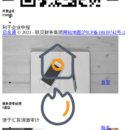
外资小规模记账
¥
300起
利于企业申报
启名通
© 2021 - 联贝财务集团
网站地图
沪ICP备18039742号-2
首页
税务异常处理
¥
面议
便于汇算清缴审计
核名