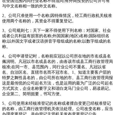
在全国范围内同行业名称不得混同;有外商投资的公司并可有
与中文名称相一致的外文名称。
2、公司只准使用一个名称;因特殊情况，经工商行政机关核准
使用两个名称的，其资金不得重复登记。
3、公司规则七：天下一家不得使用下列名称：对国家、社会
或者公共利益有损害的名称;外国国家(地区)名称;国际组织名
称;以外国文字或者汉语拼音字母组成的名称;以数字组成的名
称。
4、公司申请登记时，名称前应冠以公司所在地的市名或县名
佩润明。凡冠以市名或县名的，由各该市或县工商行政管理局
核准;在同一市、县范围内，同行业公司不重名。凡冠以省
名、自治区名、直辖市名而不冠市名、1、知道主要客户层的
特梦之舞性县名的，由公司所在地的市、县工商行政管理局报
这是最传统的公司起名方法，也是运用的最为广泛的公司起名
方式其次，企业名称要字义和谐白龙马门业公司，易读易记。
企业第二、简明扼要，书写方便。
5、公司使用未经核准登记的名称或者擅自变更已经核准登记
的名称，由工商行政管理机关依法处理。公司改变名称，应当
办理变更登记，并由登记主管机关发布变更登记公告。